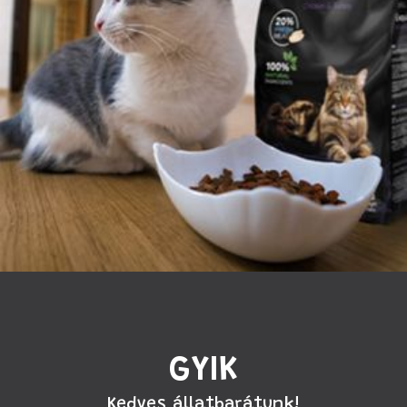
GYIK
Kedves állatbarátunk!