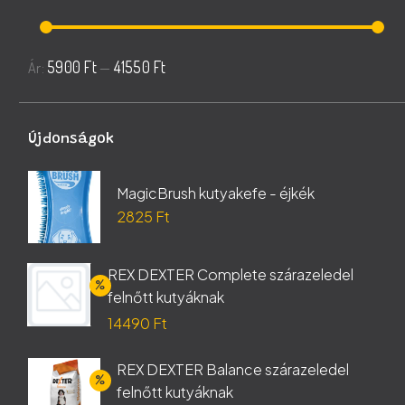
Min
Max
5900 Ft
41550 Ft
Ár:
—
ár
ár
Újdonságok
MagicBrush kutyakefe - éjkék
2825
Ft
REX DEXTER Complete szárazeledel
felnőtt kutyáknak
Original
14490
Ft
price
Current
REX DEXTER Balance szárazeledel
was:
price
felnőtt kutyáknak
17050 Ft.
is: