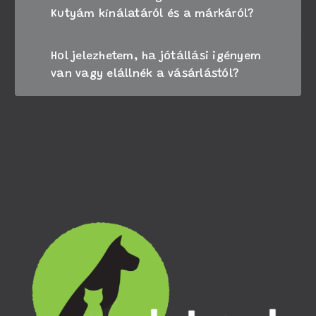
Kutyám kínálatáról és a márkáról?
Hol jelezhetem, ha jótállási igényem
van vagy elállnék a vásárlástól?