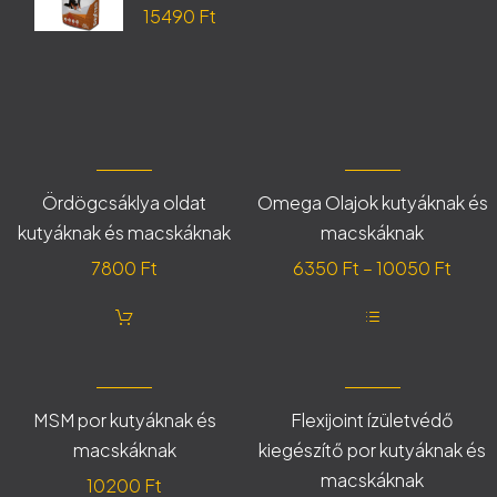
Original
15490
Ft
14490 Ft.
price
Current
was:
price
18250 Ft.
is:
15490 Ft.
Ördögcsáklya oldat
Omega Olajok kutyáknak és
kutyáknak és macskáknak
macskáknak
Ártar
7800
Ft
6350
Ft
–
10050
Ft
6350
-
Ennek
1005
a
terméknek
több
variációja
MSM por kutyáknak és
Flexijoint ízületvédő
van.
macskáknak
kiegészítő por kutyáknak és
A
változatok
macskáknak
10200
Ft
a