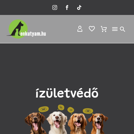
ízületvédő