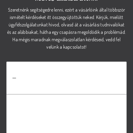
Szeretnénk segítségedre lenni, ezért a vásárlóink által többször
ismételt kérdéseket itt összegyűjtöttük neked. Kérjük, mielőtt
ügyfélszolgálatunkat hívod, olvasd át a vásárlási tudnivalókat
és az alábbiakat, hátha egy csapásra megoldódik a problémád.
Ha mégis maradnak megválaszolatlan kérdéseid, vedd fel
velünk a kapcsolatot!
Hogyan válasszam ki a megfelelő
REX száraz tápot a kutyám
számára?
A megfelelő táp kiválasztásához vegye
figyelembe kutyája életkorát, méretét és
speciális igényeit. Amennyiben bizonytalan,