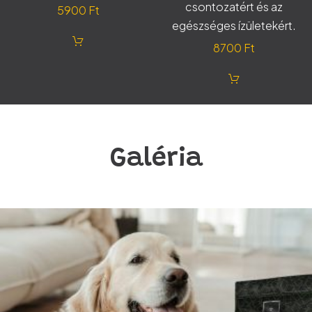
csontozatért és az
5900
Ft
egészséges ízületekért.
8700
Ft
Galéria