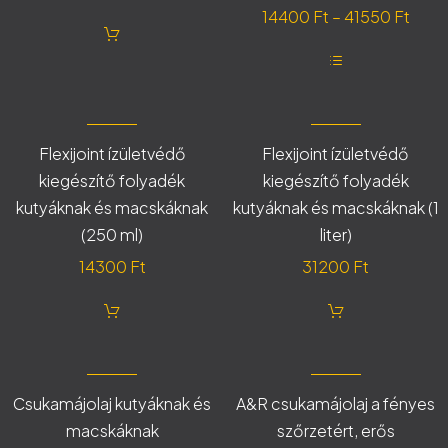
termékoldalon
Árta
14400
Ft
–
41550
Ft
választhatók
ki
1440
-
Ennek
4155
a
terméknek
több
variációja
Flexijoint ízületvédő
Flexijoint ízületvédő
van.
kiegészítő folyadék
kiegészítő folyadék
A
változatok
kutyáknak és macskáknak
kutyáknak és macskáknak (1
a
termékoldalon
(250 ml)
liter)
választhatók
ki
14300
Ft
31200
Ft
Csukamájolaj kutyáknak és
A&R csukamájolaj a fényes
macskáknak
szőrzetért, erős