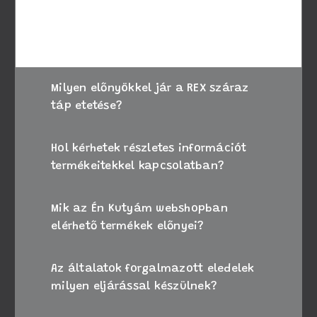
kérje állatorvosa tanácsát, vagy forduljon
ügyfélszolgálatunkhoz segítségért.
Milyen előnyökkel jár a REX száraz
táp etetése?
Hol kérhetek részletes információt
termékeitekkel kapcsolatban?
Mik az Én Kutyám webshopban
elérhető termékek előnyei?
Az általatok forgalmazott eledelek
milyen eljárással készülnek?