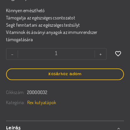
Könnyen emészthető
Támogatja az egészséges csontozatot
Segít fenntartani az egészséges testsúlyt
Vitaminok és ásványi anyagok az immunrendszer
támogatására
REX
-
+
DEXTER
Complete
szárazeledel
Kosárhoz adom
felnőtt
kutyáknak
Cikkszám:
20000032
mennyiség
Kategória:
Rex kutyatápok
Leírás