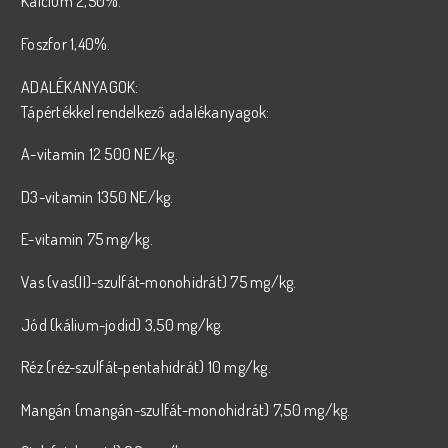
Kalcium 2,50%.
Foszfor 1,40%.
ADALÉKANYAGOK:
Tápértékkel rendelkező adalékanyagok:
A-vitamin 12 500 NE/kg.
D3-vitamin 1350 NE/kg.
E-vitamin 75 mg/kg.
Vas (vas(II)-szulfát-monohidrát) 75 mg/kg.
Jód (kálium-jodid) 3,50 mg/kg.
Réz (réz-szulfát-pentahidrát) 10 mg/kg.
Mangán (mangán-szulfát-monohidrát) 7,50 mg/kg.