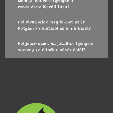
Mennyi időt vesz igénybe a
rendelésem kiszállítása?
Hol olvashatok még többet az Én
Kutyám kínálatáról és a márkáról?
Hol jelezhetem, ha jótállási igényem
van vagy elállnék a vásárlástól?