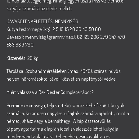
10 nap alatt tegye meg. Mindig legyen tiszta friss víz elérhető
kutyája számára az eledel mellett.
JAVASOLT NAPI ETETÉSI MENNYISÉG
Kutya testtömege (kg): 2 5 10 15 20 30 40 50 60
Javasolt mennyiség (gramm/nap): 62 123 206 279 347 470
583 689 790
Kiszerelés: 20 kg
Tárolása: Szobahőmérsékleten (max. 40°C), száraz, hűvös
helyen, hőforrásoktól távol, közvetlen napfénytől védve.
Miért válassza a Rex Dexter Complete tápot?
Prémium minőségű, teljes értékű szárazeledel felnőtt kutyák
számára, különösen nagytestű fajták számára ajánlott, mint a
német juhász vagy a bernáthegyi. A táp összetevői és
tápanyagtartalma alapján ideális választás lehet kutyája
mindennapi táplálására. Fehérjében, zsírsavakban és