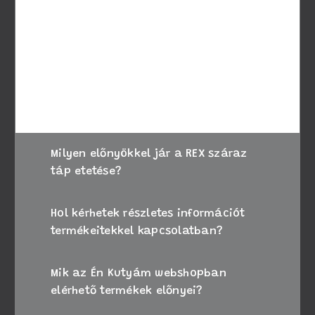
A megfelelő táp kiválasztásához vegye
figyelembe kutyája életkorát, méretét és
speciális igényeit. Amennyiben bizonytalan,
kérje állatorvosa tanácsát, vagy forduljon
ügyfélszolgálatunkhoz segítségért.
Milyen előnyökkel jár a REX száraz
táp etetése?
Hol kérhetek részletes információt
termékeitekkel kapcsolatban?
Mik az Én Kutyám webshopban
elérhető termékek előnyei?