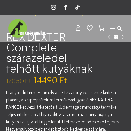
Home
Minden termék
Rex kutyatápok
REX DEXTER Complete szárazeledel felnőtt kutyáknak
REX DEXTER
Complete
szárazeledel
felnőtt kutyáknak
14490
Ft
17050
Ft
Original
Current
Hiánypótló termék, amely ár-érték arányával kiemelkedik a
price
price
piacon, a szuperprémium termékeket gyártó REX NATURAL
was:
is:
RANGE kedvező árkategóriájú, de magas minőségű terméke.
17050 Ft.
14490 Ft.
Teljes értékű táp átlagos aktivitású, normál energiaigényű
kutyának fajtától függetlenül. Etetésével minden nap teljes és
kiegyensúlyozott étrendet biztosít kedvence számára.