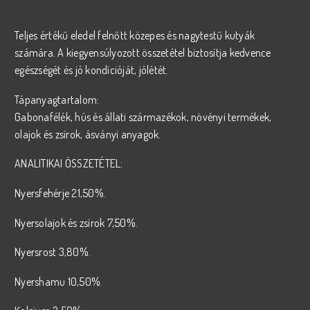
Teljes értékű eledel felnőtt közepes és nagytestű kutyák
számára. A kiegyensúlyozott összetétel biztosítja kedvence
egészségét és jó kondícióját, jólétét.
Tápanyagtartalom:
Gabonafélék, hús és állati származékok, növényi termékek,
olajok és zsírok, ásványi anyagok.
ANALITIKAI ÖSSZETÉTEL:
Nyersfehérje 21,50%.
Nyersolajok és zsírok 7,50%.
Nyersrost 3,80%.
Nyershamu 10,50%.