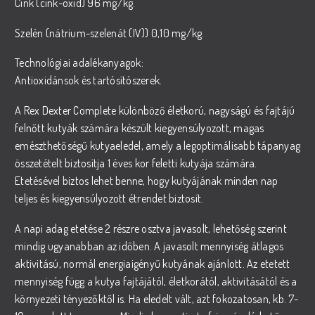
Cink (cink-oxid) 96 mg/kg.
Szelén (nátrium-szelenát (IV)) 0,10 mg/kg.
Technológiai adalékanyagok:
Antioxidánsok és tartósítószerek.
A Rex Dexter Complete különböző életkorú, nagyságú és fajtájú
felnőtt kutyák számára készült kiegyensúlyozott, magas
emészthetőségű kutyaeledel, amely a legoptimálisabb tápanyag
összetételt biztosítja 1 éves kor feletti kutyája számára.
Etetésével biztos lehet benne, hogy kutyájának minden nap
teljes és kiegyensúlyozott étrendet biztosít.
A napi adag etetése 2 részre osztva javasolt, lehetőség szerint
mindig ugyanabban az időben. A javasolt mennyiség átlagos
aktivitású, normál energiaigényű kutyának ajánlott. Az etetett
mennyiség függ a kutya fajtájától, életkorától, aktivitásától és a
környezeti tényezőktől is. Ha eledelt vált, azt fokozatosan, kb. 7-