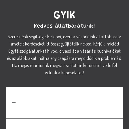
GYIK
Kedves állatbarátunk!
Szeretnénk segítségedre lenni, ezért a vásárlóink által többször
ismételt kérdéseket itt összegyűjtöttük neked. Kérjük, mielőtt
ügyfélszolgálatunkat hívod, olvasd át a vásárlási tudnivalókat
és az alábbiakat, hátha egy csapásra megoldódik a problémád.
Ha mégis maradnak megválaszolatlan kérdéseid, vedd fel
velünk a kapcsolatot!
Hogyan válasszam ki a megfelelő
REX száraz tápot a kutyám
számára?