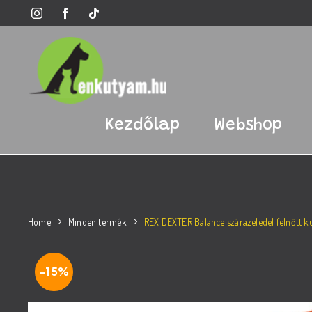
Kezdőlap
Webshop
Home
Minden termék
REX DEXTER Balance szárazeledel felnőtt 
-15%