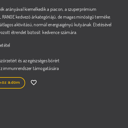
ték arányával kiemelkedik a piacon, a szuperprémium
 RANGE kedvező árkategóriájú, de magas minőségű terméke.
 átlagos aktivitású, normál energiaigényű kutyának. Etetésével
yozott étrendet biztosít kedvence számára.
etétel
őrzetért és az egészséges bőrért
 az immunrendszer támogatására
hoz adom