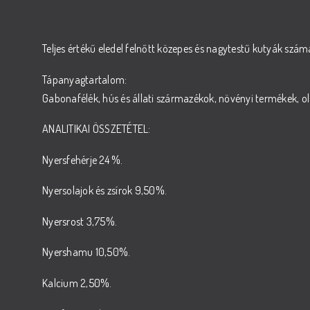
Teljes értékű eledel felnőtt közepes és nagytestű kutyák szám
Tápanyagtartalom:
Gabonafélék, hús és állati származékok, növényi termékek, ol
ANALITIKAI ÖSSZETÉTEL:
Nyersfehérje 24 %.
Nyersolajok és zsírok 9,50%.
Nyersrost 3,75%.
Nyershamu 10,50%.
Kalcium 2,50%.