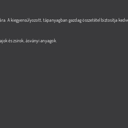
ára. A kiegyensúlyozott, tápanyagban gazdag összetétel biztosítja kedven
ajok és zsírok, ásványi anyagok.