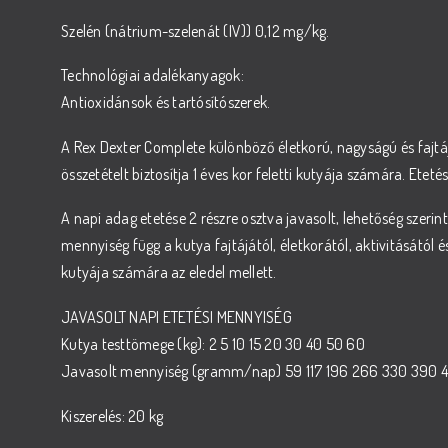
Szelén (nátrium-szelenát (IV)) 0,12 mg/kg.
Technológiai adalékanyagok:
Antioxidánsok és tartósítószerek.
A Rex Dexter Complete különböző életkorú, nagyságú és fajt
összetételt biztosítja 1 éves kor feletti kutyája számára. Etet
A napi adag etetése 2 részre osztva javasolt, lehetőség szeri
mennyiség függ a kutya fajtájától, életkorától, aktivitásától és
kutyája számára az eledel mellett.
JAVASOLT NAPI ETETÉSI MENNYISÉG
Kutya testtömege (kg): 2 5 10 15 20 30 40 50 60
Javasolt mennyiség (gramm/nap) 59 117 196 266 330 390 
Kiszerelés: 20 kg