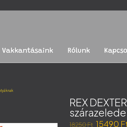
Vakkantásaink
Rólunk
Kapcso
kutyáknak
REX DEXTER
szárazelede
15490
F
18250
Ft