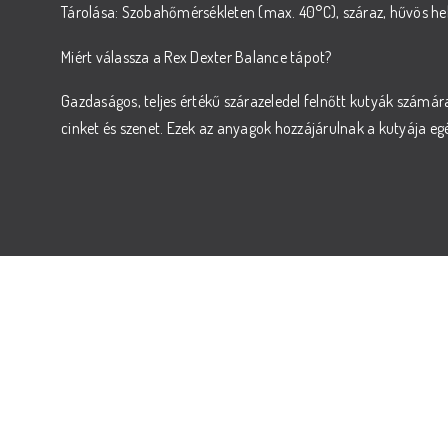
Tárolása: Szobahőmérsékleten (max. 40°C), száraz, hűvös hel
Miért válassza a Rex Dexter Balance tápot?
Gazdaságos, teljes értékű szárazeledel felnőtt kutyák számár
cinket és szenet. Ezek az anyagok hozzájárulnak a kutyája egé