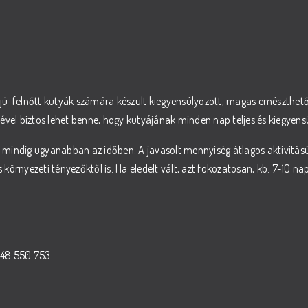
ájú felnőtt kutyák számára készült kiegyensúlyozott, magas emészthet
ésével biztos lehet benne, hogy kutyájának minden nap teljes és kiegyensú
nt mindig ugyanabban az időben. A javasolt mennyiség átlagos aktivitás
 környezeti tényezőktől is. Ha eledelt vált, azt fokozatosan, kb. 7-10 nap
448 550 753