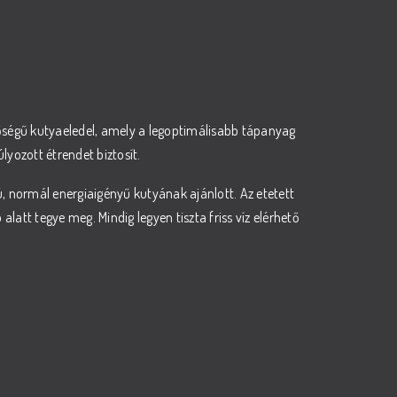
őségű kutyaeledel, amely a legoptimálisabb tápanyag
lyozott étrendet biztosít.
ú, normál energiaigényű kutyának ajánlott. Az etetett
 alatt tegye meg. Mindig legyen tiszta friss víz elérhető