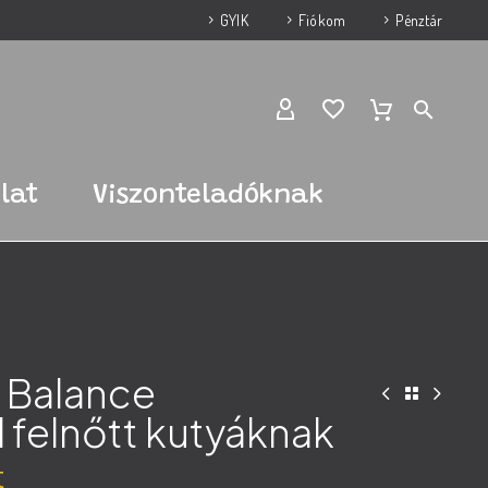
GYIK
Fiókom
Pénztár
lat
Viszonteladóknak
 Balance
l felnőtt kutyáknak
t