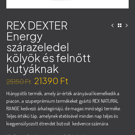
REX DEXTER
Energy
szárazeledel
kölyök és felnőtt
kutyáknak
21390
Ft
25150
Ft
Original
Current
Hiánypótló termék, amely ár-érték arányával kiemelkedik a
price
price
piacon, a szuperprémium termékeket gyártó REX NATURAL
was:
is:
RANGE kedvező árkategóriájú, de magas minőségű terméke.
25150 Ft.
21390 Ft.
Teljes értékű táp, amelynek etetésével minden nap teljes és
kiegyensúlyozott étrendet biztosít kedvence számára.