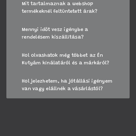
Mit tartalmaznak a webshop
termékeknél feltüntetett árak?
Mennyi időt vesz igénybe a
rendelésem kiszállítása?
Hol olvashatok még többet az Én
Kutyám kínálatáról és a márkáról?
Hol jelezhetem, ha jótállási igényem
van vagy elállnék a vásárlástól?