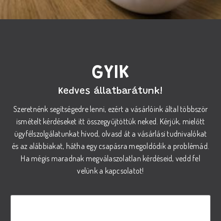
GYIK
Kedves állatbarátunk!
Szeretnénk segítségedre lenni, ezért a vásárlóink által többször
ismételt kérdéseket itt összegyűjtöttük neked. Kérjük, mielőtt
ügyfélszolgálatunkat hívod, olvasd át a vásárlási tudnivalókat
és az alábbiakat, hátha egy csapásra megoldódik a problémád.
Ha mégis maradnak megválaszolatlan kérdéseid, vedd fel
velünk a kapcsolatot!
Hogyan válasszam ki a megfelelő