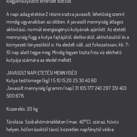
kiegyensúlyozott étrendet biztosít.
A napi adag etetése 2 részre osztva javasolt, lehetőség szerint
mindig ugyanabban az időben. A javasolt mennyiség átlagos
aktivitású, normál energiaigényű kutyának ajánlott. Az etetett
mennyiség függ a kutya fajtájától, életkorától, aktivitásától és a
környezeti tényezőktől is. Ha eledelt vált, azt fokozatosan, kb. 7-
10 nap alatt tegye meg. Mindig legyen tiszta friss víz elérhető
kutyája számára az eledel mellett.
JAVASOLT NAPI ETETÉSI MENNYISÉG
Kutya testtömege (kg) 1 5 10 15 20 25 30 40 60
Javasolt mennyiség (gramm/nap) 31 105 177 240 297 351 403
500 678
Kiszerelés: 20 kg
Tárolása: Szobahőmérsékleten (max. 40°C), száraz, hűvös
helyen, hőforrásoktól távol, közvetlen napfénytől védve.