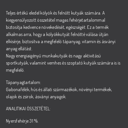
Teljes értékű eledel kölyök és felnőtt kutyák számára. A
kiegyensúlyozott összetétel magas fehérjetartalommal
biztosítja kedvence növekedését, egészségét. Ez a termék
alkalmas arra, hogy a kölyökkutyát felnőtté válása útján
elkísérje, biztosítva a megfelelő tápanyag, vitamin és ásványi
anyag ellátást.
Nagy energiaigényű munkakutyák és nagy aktivitású
sportkutyák, valamint vemhes és szoptató kutyák számára is is
megfelelő.
Tápanyagtartalom:
Gabonafélék, hús és állati származékok, növényi termékek,
olajok és zsírok, ásványi anyagok.
ANALITIKAI ÖSSZETÉTEL:
Nyersfehérje 31 %.