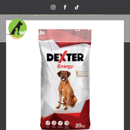
Home
Minden termék
Rex kutyatápok
REX DEXTER Energy szárazeledel kölyök és felnőtt kutyáknak
-15%