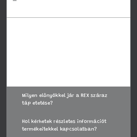
REX száraz tápot a kutyám
számára?
A megfelelő táp kiválasztásához vegye
figyelembe kutyája életkorát, méretét és
speciális igényeit. Amennyiben bizonytalan,
kérje állatorvosa tanácsát, vagy forduljon
ügyfélszolgálatunkhoz segítségért.
Milyen előnyökkel jár a REX száraz
táp etetése?
Hol kérhetek részletes információt
termékeitekkel kapcsolatban?