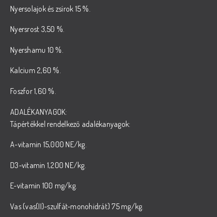
Nyersolajok és zsírok 15 %.
Nyersrost 3,50 %.
Nyershamu 10 %.
Kalcium 2,60 %.
Foszfor 1,60 %.
ADALÉKANYAGOK:
Tápértékkel rendelkező adalékanyagok:
A-vitamin 15,000 NE/kg.
D3-vitamin 1,200 NE/kg.
E-vitamin 100 mg/kg.
Vas (vas(II)-szulfát-monohidrát) 75 mg/kg.