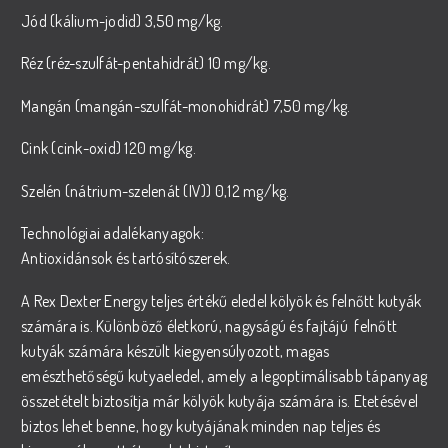
Jód (kálium-jodid) 3,50 mg/kg.
Réz (réz-szulfát-pentahidrát) 10 mg/kg.
Mangán (mangán-szulfát-monohidrát) 7,50 mg/kg.
Cink (cink-oxid) 120 mg/kg.
Szelén (nátrium-szelenát (IV)) 0,12 mg/kg.
Technológiai adalékanyagok:
Antioxidánsok és tartósítószerek.
A Rex Dexter Energy teljes értékű eledel kölyök és felnőtt kutyák
számára is. Különböző életkorú, nagyságú és fajtájú felnőtt
kutyák számára készült kiegyensúlyozott, magas
emészthetőségű kutyaeledel, amely a legoptimálisabb tápanyag
összetételt biztosítja már kölyök kutyája számára is. Etetésével
biztos lehet benne, hogy kutyájának minden nap teljes és