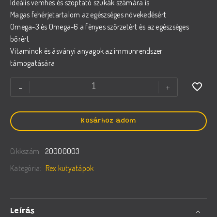
Ideális vemhes és szoptató szukák számára is
Magas fehérjetartalom az egészséges növekedésért
Omega-3 és Omega-6 a fényes szőrzetért és az egészséges
bőrért
Vitaminok és ásványi anyagok az immunrendszer
támogatására
REX
-
+
DEXTER
Energy
szárazeledel
Kosárhoz adom
kölyök
és
Cikkszám:
20000003
felnőtt
kutyáknak
Kategória:
Rex kutyatápok
mennyiség
Leírás