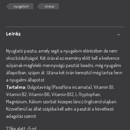
nyugalom
stressz
Leírás
Nyugtató paszta, amely segít a nyugalom elérésében de nem
okoz bódultságot. Két órával az esemény előtt kell a kedvence
súlyának megfelelő mennyiségű pasztát beadni, még nyugalmi
állapotban, szájon át. Utána két órán keresztül még tartsa fenn
a nyugalmi állapotot.
Tartalma:
Golgotavirág (Passiflora incarnata), Vitamin B1,
Vitamin B2, Vitamin B6, Vitamin B12, L-Tryptophan,
Magnézium, Kálium szorbát közepes láncú triglicerid olajban.
Közvetlenül az állat szájába kell adni a pasztát a következő
adagolás szerint:
7,5kg alatt -5 ml