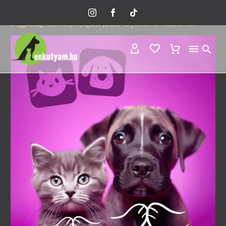
Home
Minden termék
Állatgyógyászat
„Higgadtság” (Serenity) nyugtató paszta kutyáknak és macskáknak