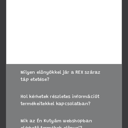
A megfelelő táp kiválasztásához vegye
figyelembe kutyája életkorát, méretét és
speciális igényeit. Amennyiben bizonytalan,
kérje állatorvosa tanácsát, vagy forduljon
ügyfélszolgálatunkhoz segítségért.
Milyen előnyökkel jár a REX száraz
táp etetése?
Hol kérhetek részletes információt
termékeitekkel kapcsolatban?
Mik az Én Kutyám webshopban