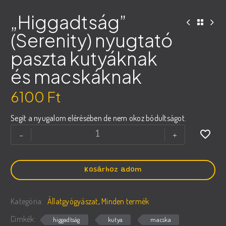
„Higgadtság”
(Serenity) nyugtató
paszta kutyáknak
és macskáknak
6100
Ft
Segít a nyugalom elérésében de nem okoz bódultságot.
„Higgadtság”
-
+
(Serenity)
nyugtató
paszta
Kosárhoz adom
kutyáknak
és
Kategória:
Állatgyógyászat
,
Minden termék
macskáknak
mennyiség
Címkék:
higgadtság
kutya
macska