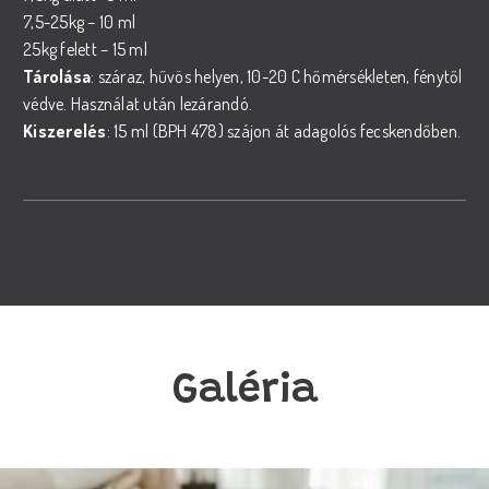
7,5-25kg – 10 ml
25kg felett – 15 ml
Tárolása
: száraz, hűvös helyen, 10-20 C hőmérsékleten, fénytől
védve. Használat után lezárandó.
Kiszerelés
: 15 ml (BPH 478) szájon át adagolós fecskendőben.
Galéria