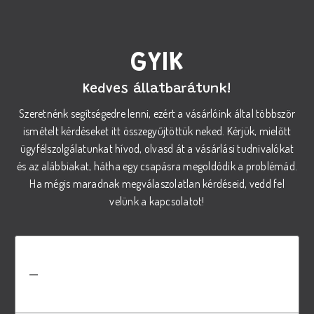
GYIK
Kedves állatbarátunk!
Szeretnénk segítségedre lenni, ezért a vásárlóink által többször
ismételt kérdéseket itt összegyűjtöttük neked. Kérjük, mielőtt
ügyfélszolgálatunkat hívod, olvasd át a vásárlási tudnivalókat
és az alábbiakat, hátha egy csapásra megoldódik a problémád.
Ha mégis maradnak megválaszolatlan kérdéseid, vedd fel
velünk a kapcsolatot!
Hogyan válasszam ki a megfelelő
REX száraz tápot a kutyám
számára?