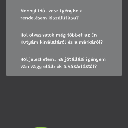
Mennyi időt vesz igénybe a
rendelésem kiszállítása?
Hol olvashatok még többet az Én
Kutyám kínálatáról és a márkáról?
Hol jelezhetem, ha jótállási igényem
van vagy elállnék a vásárlástól?