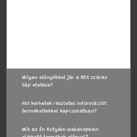
A megfelelő táp kiválasztásához vegye
figyelembe kutyája életkorát, méretét és
speciális igényeit. Amennyiben bizonytalan,
kérje állatorvosa tanácsát, vagy forduljon
ügyfélszolgálatunkhoz segítségért.
Milyen előnyökkel jár a REX száraz
táp etetése?
Hol kérhetek részletes információt
termékeitekkel kapcsolatban?
Mik az Én Kutyám webshopban