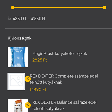
Min
Max
4250 Ft
41550 Ft
Ár:
—
ár
ár
Újdonságok
MagicBrush kutyakefe - éjkék
2825
Ft
REX DEXTER Complete szárazeledel
felnőtt kutyáknak
Original
14490
Ft
price
Current
REX DEXTER Balance szárazeledel
was:
price
felnőtt kutyáknak
17050 Ft.
is: