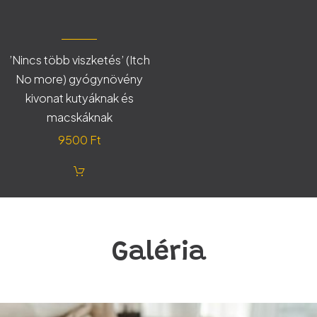
’Nincs több viszketés’ (Itch
No more) gyógynövény
kivonat kutyáknak és
macskáknak
9500
Ft
Galéria