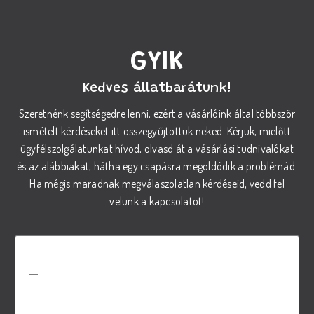
GYIK
Kedves állatbarátunk!
Szeretnénk segítségedre lenni, ezért a vásárlóink által többször
ismételt kérdéseket itt összegyűjtöttük neked. Kérjük, mielőtt
ügyfélszolgálatunkat hívod, olvasd át a vásárlási tudnivalókat
és az alábbiakat, hátha egy csapásra megoldódik a problémád.
Ha mégis maradnak megválaszolatlan kérdéseid, vedd fel
velünk a kapcsolatot!
Hogyan válasszam ki a megfelelő
REX száraz tápot a kutyám
számára?