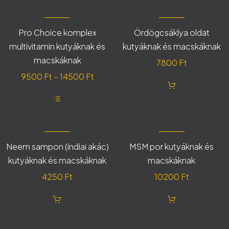
terméknek
több
variációja
van.
Pro Choice komplex
Ördögcsáklya oldat
A
változatok
multivitamin kutyáknak és
kutyáknak és macskáknak
a
termékoldalon
macskáknak
7800
Ft
választhatók
ki
Ártartomány:
9500
Ft
–
14500
Ft
9500 Ft
-
Ennek
14500 Ft
a
terméknek
több
variációja
Neem sampon (indiai akác)
MSM por kutyáknak és
van.
kutyáknak és macskáknak
macskáknak
A
változatok
4250
Ft
10200
Ft
a
termékoldalon
választhatók
ki