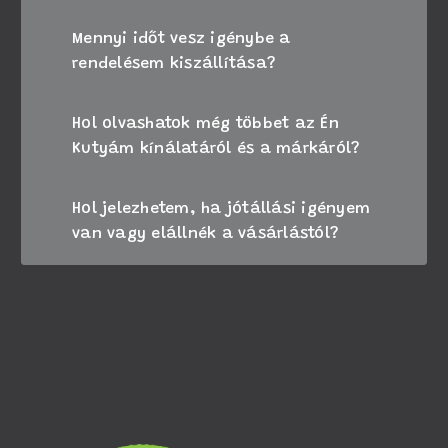
Mennyi időt vesz igénybe a
rendelésem kiszállítása?
Hol olvashatok még többet az Én
Kutyám kínálatáról és a márkáról?
Hol jelezhetem, ha jótállási igényem
van vagy elállnék a vásárlástól?