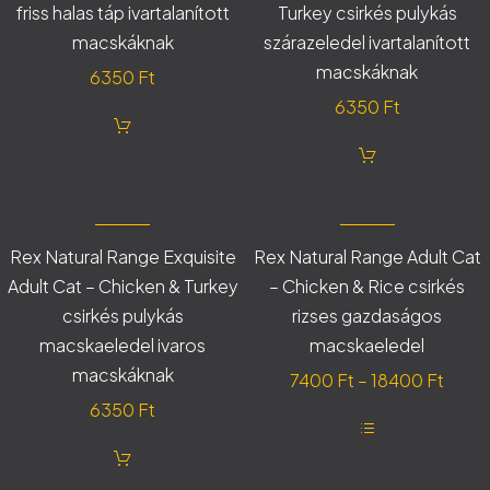
változatok
friss halas táp ivartalanított
Turkey csirkés pulykás
a
termékoldalon
macskáknak
szárazeledel ivartalanított
választhatók
macskáknak
ki
6350
Ft
6350
Ft
Rex Natural Range Exquisite
Rex Natural Range Adult Cat
Adult Cat – Chicken & Turkey
– Chicken & Rice csirkés
csirkés pulykás
rizses gazdaságos
macskaeledel ivaros
macskaeledel
macskáknak
Ártar
7400
Ft
–
18400
Ft
7400 
6350
Ft
-
Ennek
18400
a