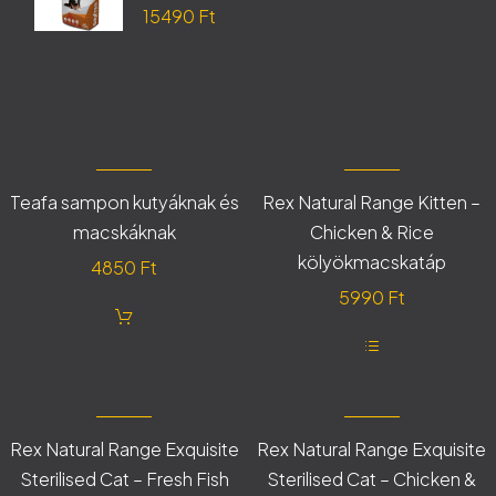
Original
15490
Ft
14490 Ft.
price
Current
was:
price
18250 Ft.
is:
15490 Ft.
Teafa sampon kutyáknak és
Rex Natural Range Kitten –
macskáknak
Chicken & Rice
kölyökmacskatáp
4850
Ft
5990
Ft
Ennek
a
terméknek
több
variációja
Rex Natural Range Exquisite
Rex Natural Range Exquisite
van.
Sterilised Cat – Fresh Fish
Sterilised Cat – Chicken &
A