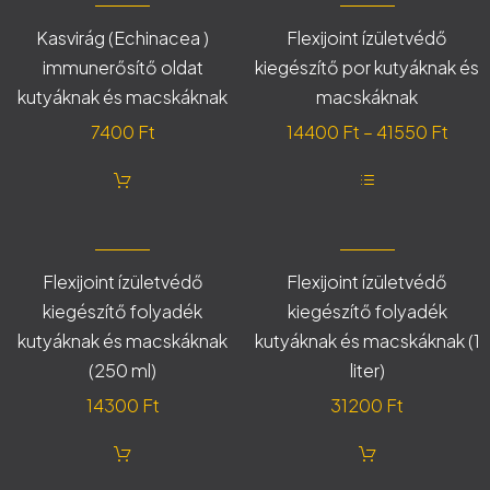
Kasvirág (Echinacea )
Flexijoint ízületvédő
immunerősítő oldat
kiegészítő por kutyáknak és
kutyáknak és macskáknak
macskáknak
Árta
7400
Ft
14400
Ft
–
41550
Ft
1440
-
Ennek
4155
a
terméknek
több
variációja
Flexijoint ízületvédő
Flexijoint ízületvédő
van.
kiegészítő folyadék
kiegészítő folyadék
A
változatok
kutyáknak és macskáknak
kutyáknak és macskáknak (1
a
termékoldalon
(250 ml)
liter)
választhatók
ki
14300
Ft
31200
Ft