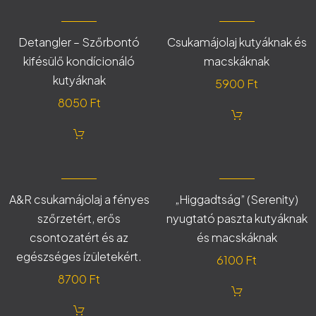
Detangler – Szőrbontó
Csukamájolaj kutyáknak és
kifésülő kondícionáló
macskáknak
kutyáknak
5900
Ft
8050
Ft
A&R csukamájolaj a fényes
„Higgadtság” (Serenity)
szőrzetért, erős
nyugtató paszta kutyáknak
csontozatért és az
és macskáknak
egészséges ízületekért.
6100
Ft
8700
Ft