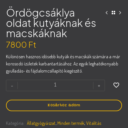
Ördögcsáklya
oldat kutyáknak és
macskáknak
7800
Ft
Különösen hasznos idősebb kutyák és macskák számára a már
korosodó ízületek karbantartásához. Az egyik leghatékonyabb
gyulladás- és fájdalomcsillapító kiegészítő.
Ördögcsáklya
-
+
oldat
kutyáknak
és
Kosárhoz adom
macskáknak
mennyiség
Kategória:
Állatgyógyászat
,
Minden termék
,
Vitalitás