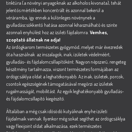
tinktúra (a növényi anyagoknak az alkoholos kivonata), tehát
jelentős mértékben koncentrált és azonnal bekerül a
véráramba, így ennek a különleges növénynek a
gyulladáscsökkentő hatása azonnal kihasználható és szinte
azonnali enyhülést hoz az ízületi fájdalomra.
Vemhes,
szoptató állatnak ne adja!
Az ördögkarom természetes gyógymód, melyet már évezredek
óta használnak az ínszalagok, inak, ízületek védelméért,
gyulladás- és fájdalomcsillapítóként. Nagyon népszerű, rengeteg
készítmény tartalmazza, viszont természetes formájában az
ördögcsáklya oldat a leghatékonyabb. Az inak, ízületek, porcok,
csontok egészségének támogatásával megőrzi az ízületek
rugalmasságát, mobilitást. Az egyik leghatékonyabb gyulladás-
és fájdalomcsillapító kiegészítő.
Általában a még csak idősödő kutyáknak enyhe ízületi
fájdalmaik vannak. Ilyenkor még sokat segíthet az ördögcsáklya
vagy flexijoint oldat alkalmazása, ezek természetes