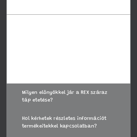
számára?
A megfelelő táp kiválasztásához vegye
figyelembe kutyája életkorát, méretét és
speciális igényeit. Amennyiben bizonytalan,
kérje állatorvosa tanácsát, vagy forduljon
ügyfélszolgálatunkhoz segítségért.
Milyen előnyökkel jár a REX száraz
táp etetése?
Hol kérhetek részletes információt
termékeitekkel kapcsolatban?