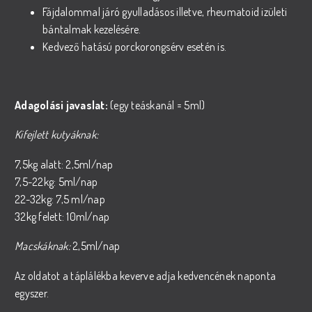
Fájdalommal járó gyulladásos illetve, rheumatoid izületi
bántalmak kezelésére.
Kedvező hatású porckorongsérv esetén is.
Adagolási javaslat:
(egy teáskanál = 5ml)
Kifejlett kutyáknak:
7,5kg alatt: 2,5ml/nap
7,5-22kg: 5ml/nap
22-32kg: 7,5 ml/nap
32kg felett: 10ml/nap
Macskáknak:
2,5ml/nap
Az oldatot a táplálékba keverve adja kedvencének naponta
egyszer.