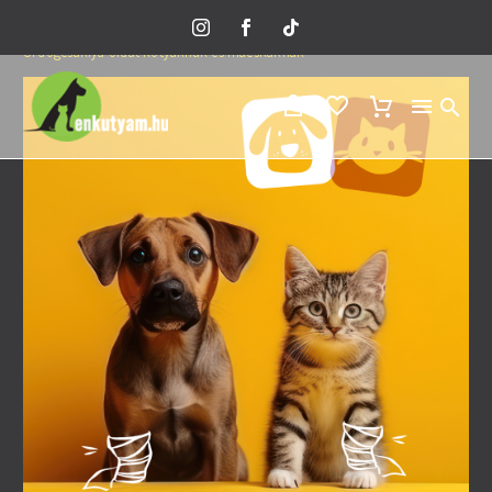
Home
Minden termék
Állatgyógyászat
Ördögcsáklya oldat kutyáknak és macskáknak