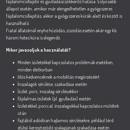
fájdalomcsillapító és gyulladáscsökkentő hatása. Súlyosabb
állapot esetén, amikor már elengedhetetlen a gyógyszeres
fájdalomcsillapítás, akkor a gyógyszeres kúrák alatt és között is
használható.
Fiatal állatoknál enyhe húzódás, zúzódás esetén akár egy kb.
három hetes kúra is elegendő.
Mikor javasoljuk a használatát?
Minden ízületekkel kapcsolatos problémák esetében,
minden életkorban
Idős kedvenceknek a mobilitás megőrzéséért
Ínszalagok sérülése, szakadása esetén
Ízület, porc, ínszalag sérülésekkor
Fájdalmas ízületek (pl.:gyulladás) esetén
Ízületekkel, porccal, ínszalagokkal kapcsolatos műtétek
után
Fajtából adódóan hajlamos sérülésekre, például térd
elülső kereszteződő szalagjának szakadása esetén