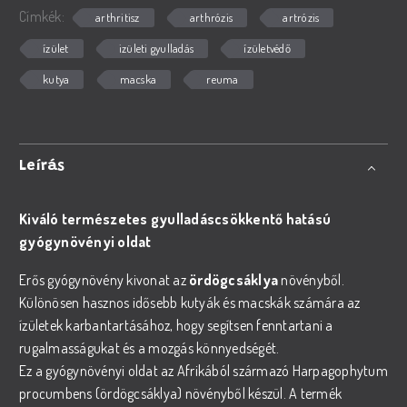
Címkék:
arthritisz
arthrózis
artrózis
ízület
izületi gyulladás
ízületvédő
kutya
macska
reuma
Leírás
Kiváló természetes gyulladáscsökkentő hatású
gyógynövényi oldat
Erős gyógynövény kivonat az
ördögcsáklya
növényből.
Különösen hasznos idősebb kutyák és macskák számára az
ízületek karbantartásához, hogy segítsen fenntartani a
rugalmasságukat és a mozgás könnyedségét.
Ez a gyógynövényi oldat az Afrikából származó Harpagophytum
procumbens (ördögcsáklya) növényből készül. A termék