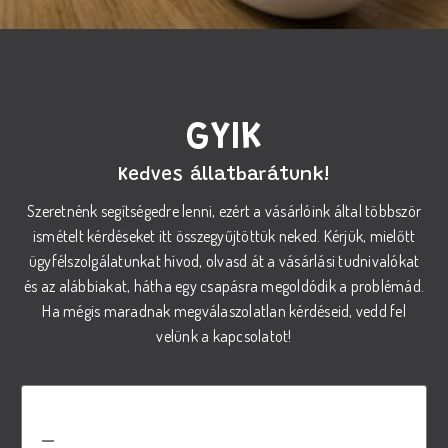
GYIK
Kedves állatbarátunk!
Szeretnénk segítségedre lenni, ezért a vásárlóink által többször
ismételt kérdéseket itt összegyűjtöttük neked. Kérjük, mielőtt
ügyfélszolgálatunkat hívod, olvasd át a vásárlási tudnivalókat
és az alábbiakat, hátha egy csapásra megoldódik a problémád.
Ha mégis maradnak megválaszolatlan kérdéseid, vedd fel
velünk a kapcsolatot!
Hogyan válasszam ki a megfelelő
REX száraz tápot a kutyám