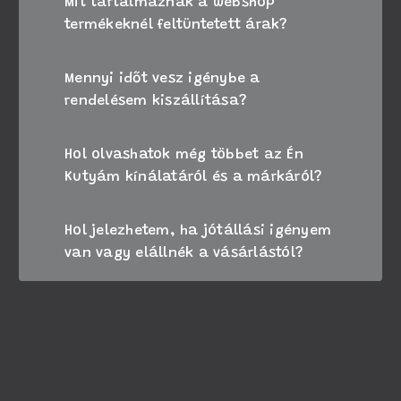
Mit tartalmaznak a webshop
termékeknél feltüntetett árak?
Mennyi időt vesz igénybe a
rendelésem kiszállítása?
Hol olvashatok még többet az Én
Kutyám kínálatáról és a márkáról?
Hol jelezhetem, ha jótállási igényem
van vagy elállnék a vásárlástól?