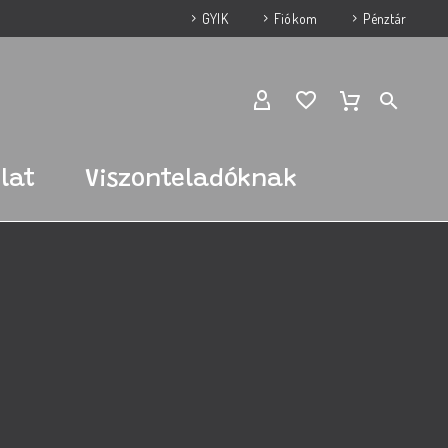
GYIK
Fiókom
Pénztár
lat
Viszonteladóknak