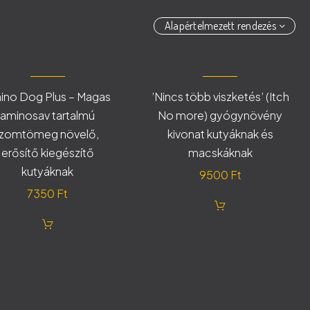
Alapértelmezett rendezés
ino Dog Plus – Magas
’Nincs több viszketés’ (Itch
aminosav tartalmú
No more) gyógynövény
izomtömeg növelő,
kivonat kutyáknak és
erősítő kiegészítő
macskáknak
kutyáknak
9500
Ft
7350
Ft