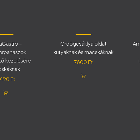
aGastro –
Ördögcsáklya oldat
Am
rpanaszok
kutyáknak és macskáknak
tő kezelésére
7800
Ft
skáknak
0190
Ft