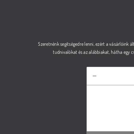
Szeretnénk segítségedre lenni, ezért a vásárlóink ál
tudnivalókat és az alábbiakat, hátha egy 
Hogyan vála
A megfelelő t
Amennyiben bizo