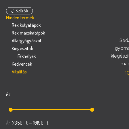
Szűrők
Minden termék
Rex kutyatápok
Rex macskatápok
Sed
Állatgyógyászat
gyomo
Kiegészítők
kiegészí
Fekhelyek
mac
Kedvencek
Vitalitás
1
Ár
Min
Max
7350 Ft
10190 Ft
Ár:
—