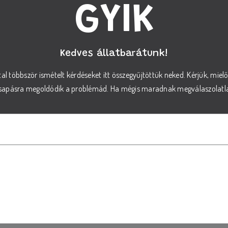
GYIK
Kedves állatbarátunk!
tal többször ismételt kérdéseket itt összegyűjtöttük neked. Kérjük, miel
csapásra megoldódik a problémád. Ha mégis maradnak megválaszolatlan
sszam ki a megfelelő REX száraz tápot a kutyám sz
áp kiválasztásához vegye figyelembe kutyája életkorát, méretét és speci
nytalan, kérje állatorvosa tanácsát, vagy forduljon ügyfélszolgálatunk