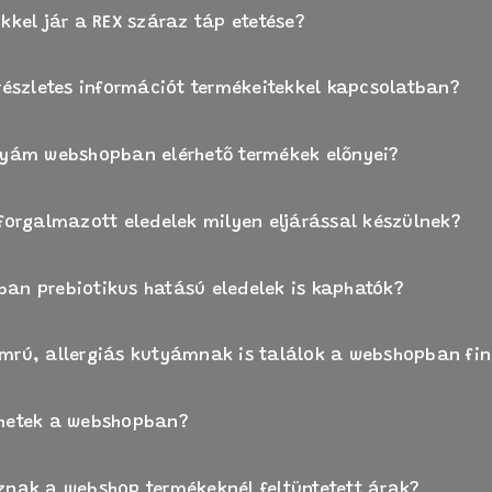
kkel jár a REX száraz táp etetése?
 részletes információt termékeitekkel kapcsolatban?
tyám webshopban elérhető termékek előnyei?
 forgalmazott eledelek milyen eljárással készülnek?
an prebiotikus hatású eledelek is kaphatók?
mrú, allergiás kutyámnak is találok a webshopban f
thetek a webshopban?
znak a webshop termékeknél feltüntetett árak?