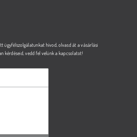
őtt ügyfélszolgálatunkat hívod, olvasd át a vásárlási
 kérdéseid, vedd fel velünk a kapcsolatot!
ámára?
ális igényeit.
hoz segítségért.