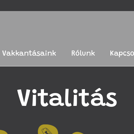
Vakkantásaink
Rólunk
Kapcso
Vitalitás