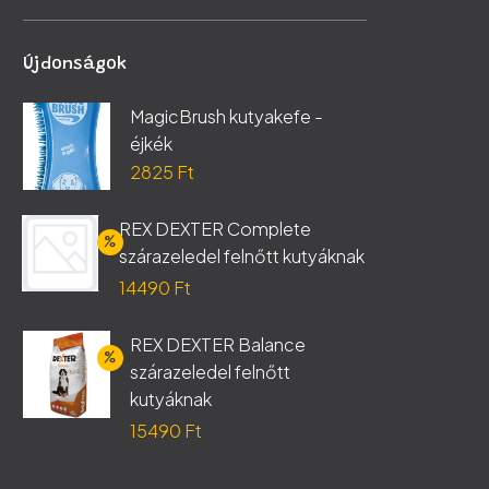
ár
ár
Újdonságok
MagicBrush kutyakefe -
éjkék
2825
Ft
REX DEXTER Complete
szárazeledel felnőtt kutyáknak
Original
14490
Ft
price
Current
REX DEXTER Balance
was:
price
szárazeledel felnőtt
17050 Ft.
is:
kutyáknak
14490 Ft.
Original
15490
Ft
price
Current