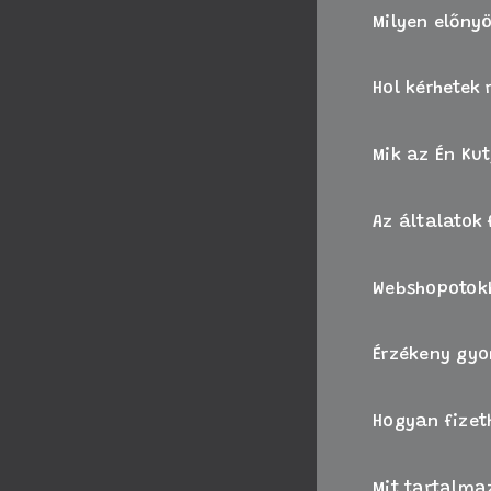
Milyen előnyö
Hol kérhetek
Mik az Én Ku
Az általatok
Webshopotokb
Érzékeny gyo
Hogyan fize
Mit tartalma