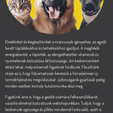
Eledelinket és kiegészítőinket a mancsosok igényeihez, az egyéb
bevitt táplálékukhoz és terhelésükhöz igazítjuk. A megfelelő
energiabevitel, a tápérték, az elengedhetetlen vitaminok és
nyomelemek biztosítása létfontosságú, ám kedvencenként
eltérő lehet, melyre kiemelt figyelmet fordítunk. Filozófiánk
része az is, hogy folyamatosan keressük a forradalmian új
termékfejlesztési megoldásokat, újdonságaink gyártását pedig
minden esetben komoly kutatómunka előzi meg.
Figyelünk arra is, hogy a gazdik számára felhasználóbarát
vásárlói élményt biztosítsunk webshopunkban. Tudjuk, hogy a
kedvencek egészsége és jólléte mindennél fontosabb, ezért is