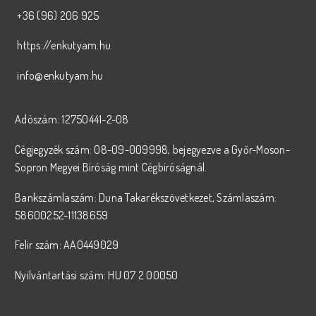
+36 (96) 206 925
https://enkutyam.hu
info@enkutyam.hu
Adószám: 12750441-2-08
Cégjegyzék szám: 08-09-009998, bejegyezve a Győr-Moson-
Sopron Megyei Bíróság mint Cégbíróságnál.
Bankszámlaszám: Duna Takarékszövetkezet, Számlaszám:
58600252-11138659
Felir szám: AA0449029
Nyilvántartási szám: HU 07 2 00050