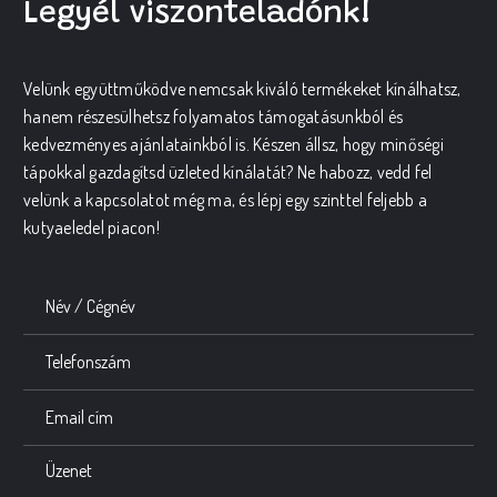
Legyél viszonteladónk!
Velünk együttműködve nemcsak kiváló termékeket kínálhatsz,
hanem részesülhetsz folyamatos támogatásunkból és
kedvezményes ajánlatainkból is. Készen állsz, hogy minőségi
tápokkal gazdagítsd üzleted kínálatát? Ne habozz, vedd fel
velünk a kapcsolatot még ma, és lépj egy szinttel feljebb a
kutyaeledel piacon!