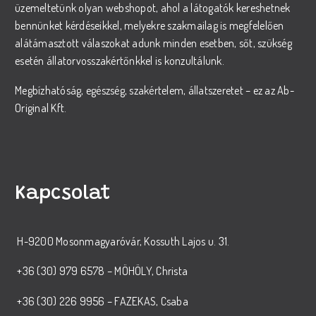
üzemeltetünk olyan webshopot, ahol a látogatók kereshetnek
bennünket kérdéseikkel, melyekre szakmailag is megfelelően
alátámasztott válaszokat adunk minden esetben, sőt, szükség
esetén állatorvosszakértőnkkel is konzultálunk.
Megbízhatóság, egészség, szakértelem, állatszeretet – ez az Ab-
Original Kft.
Kapcsolat
H-9200 Mosonmagyaróvár, Kossuth Lajos u. 31.
+36 (30) 979 6578 – MÖHÖLY, Christa
+36 (30) 226 9956 – FAZEKAS, Csaba