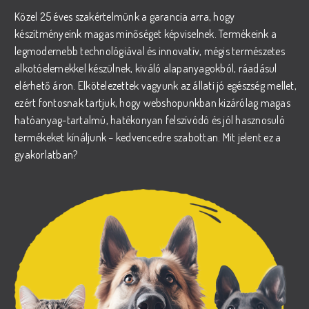
Közel 25 éves szakértelmünk a garancia arra, hogy
készítményeink magas minőséget képviselnek. Termékeink a
legmodernebb technológiával és innovatív, mégis természetes
alkotóelemekkel készülnek, kiváló alapanyagokból, ráadásul
elérhető áron. Elkötelezettek vagyunk az állati jó egészség mellet,
ezért fontosnak tartjuk, hogy webshopunkban kizárólag magas
hatóanyag-tartalmú, hatékonyan felszívódó és jól hasznosuló
termékeket kínáljunk – kedvencedre szabottan. Mit jelent ez a
gyakorlatban?