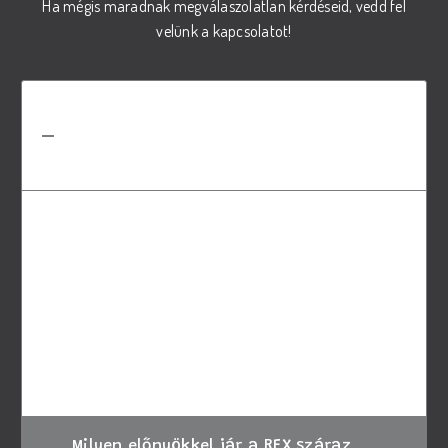
Ha mégis maradnak megválaszolatlan kérdéseid, vedd fel
velünk a kapcsolatot!
Hogyan válasszam ki a megfelelő
REX száraz tápot a kutyám
számára?
A megfelelő táp kiválasztásához vegye
figyelembe kutyája életkorát, méretét és
speciális igényeit. Amennyiben bizonytalan,
kérje állatorvosa tanácsát, vagy forduljon
ügyfélszolgálatunkhoz segítségért.
Milyen előnyökkel jár a REX száraz