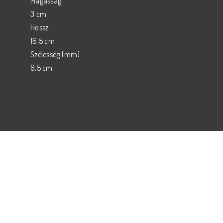
Magasság:
3 cm
Hossz:
16,5 cm
Szélesség (mm):
6,5 cm