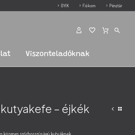
GYIK
Fiókom
Pénztár
lat
Viszonteladóknak
kutyakefe – éjkék
 és közepes szőrhosszúságú kutyáknak.