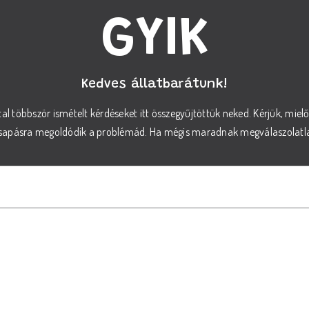
GYIK
Kedves állatbarátunk!
tal többször ismételt kérdéseket itt összegyűjtöttük neked. Kérjük, miel
csapásra megoldódik a problémád. Ha mégis maradnak megválaszolatlan
sszam ki a megfelelő REX száraz tápot a kutyám sz
áp kiválasztásához vegye figyelembe kutyája életkorát, méretét és speci
nytalan, kérje állatorvosa tanácsát, vagy forduljon ügyfélszolgálatunk