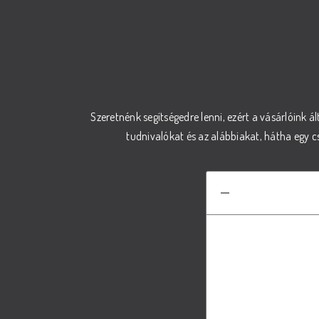
Szeretnénk segítségedre lenni, ezért a vásárlóink ál
tudnivalókat és az alábbiakat, hátha egy 
Hogyan vála
A megfelelő t
Amennyiben bizo