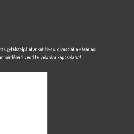
őtt ügyfélszolgálatunkat hívod, olvasd át a vásárlási
 kérdéseid, vedd fel velünk a kapcsolatot!
ámára?
ális igényeit.
hoz segítségért.