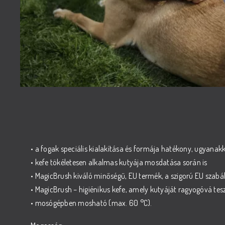
• a fogak speciális kialakítása és formája hatékony, ugyanakko
• kefe tökéletesen alkalmas kutyája mosdatása során is
• MagicBrush kiváló minőségű, EU termék, a szigorú EU szab
• MagicBrush – higiénikus kefe, amely kutyáját ragyogóvá tesz
• mosógépben mosható (max. 60 °C).