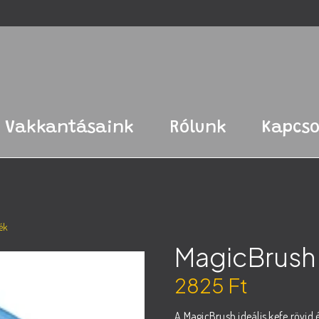
Vakkantásaink
Rólunk
Kapcso
ék
MagicBrush 
2825
Ft
A MagicBrush ideális kefe rövid