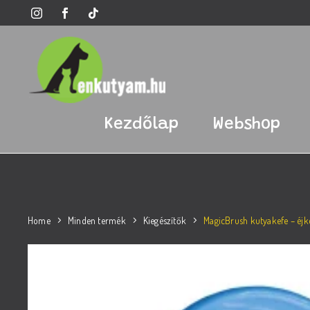
Kezdőlap
Webshop
Home
Minden termék
Kiegészítők
MagicBrush kutyakefe – éjk