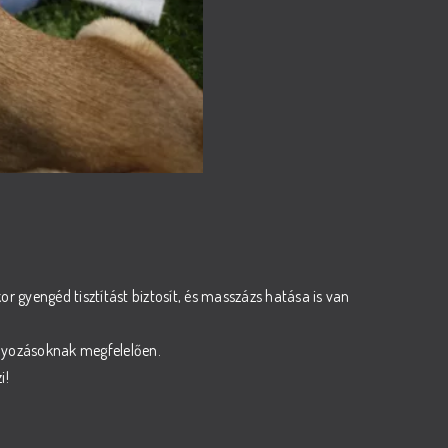
r gyengéd tisztítást biztosít, és masszázs hatása is van
ályozásoknak megfelelően.
i!