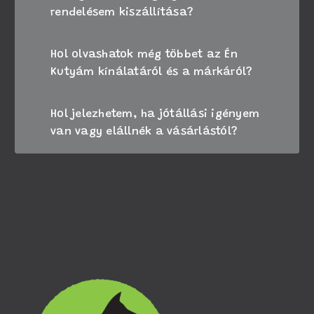
rendelésem kiszállítása?
Hol olvashatok még többet az Én
Kutyám kínálatáról és a márkáról?
Hol jelezhetem, ha jótállási igényem
van vagy elállnék a vásárlástól?