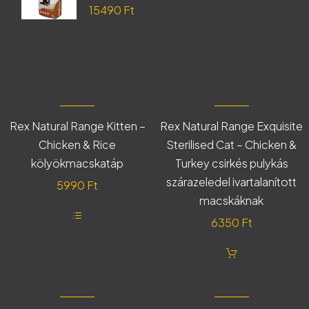
Original
15490
Ft
14490 Ft.
price
Current
was:
price
18250 Ft.
is:
15490 Ft.
Rex Natural Range Kitten –
Rex Natural Range Exquisite
Chicken & Rice
Sterilised Cat – Chicken &
kölyökmacskatáp
Turkey csirkés pulykás
szárazeledel ivartalanított
5990
Ft
macskáknak
6350
Ft
Ennek
a
terméknek
több
variációja
van.
A