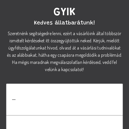
GYIK
Kedves állatbarátunk!
Szeretnénk segítségedre lenni, ezért a vásárlóink által többször
ismételt kérdéseket itt összegyűjtöttük neked. Kérjük, mielőtt
ügyfélszolgálatunkat hívod, olvasd át a vásárlási tudnivalókat
és az alábbiakat, hátha egy csapásra megoldódik a problémád.
Ha mégis maradnak megválaszolatlan kérdéseid, vedd fel
velünk a kapcsolatot!
Hogyan válasszam ki a megfelelő
REX száraz tápot a kutyám
számára?