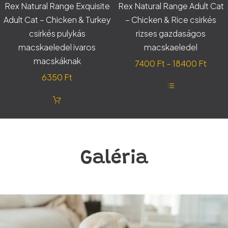
változatok
Rex Natural Range Exquisite
Rex Natural Range Adult Cat
a
termékoldalon
Adult Cat – Chicken & Turkey
– Chicken & Rice csirkés
választhatók
csirkés pulykás
rizses gazdaságos
ki
macskaeledel ivaros
macskaeledel
macskáknak
Ártar
7400
Ft
–
18400
Ft
7400 
6350
Ft
-
Ennek
18400
a
terméknek
több
variációja
van.
A
Galéria
változatok
a
termékoldalon
választhatók
ki