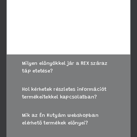
A megfelelő táp kiválasztásához vegye
figyelembe kutyája életkorát, méretét és
speciális igényeit. Amennyiben bizonytalan,
kérje állatorvosa tanácsát, vagy forduljon
ügyfélszolgálatunkhoz segítségért.
Milyen előnyökkel jár a REX száraz
táp etetése?
Hol kérhetek részletes információt
termékeitekkel kapcsolatban?
Mik az Én Kutyám webshopban
elérhető termékek előnyei?