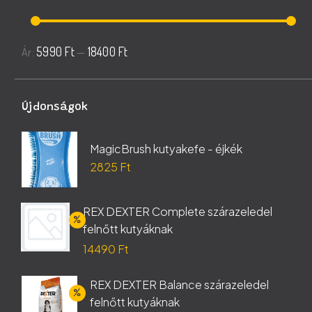
Min
Max
5990 Ft
18400 Ft
Ár:
—
ár
ár
Újdonságok
MagicBrush kutyakefe - éjkék
2825
Ft
REX DEXTER Complete szárazeledel
felnőtt kutyáknak
Original
14490
Ft
price
Current
REX DEXTER Balance szárazeledel
was:
price
felnőtt kutyáknak
17050 Ft.
is: