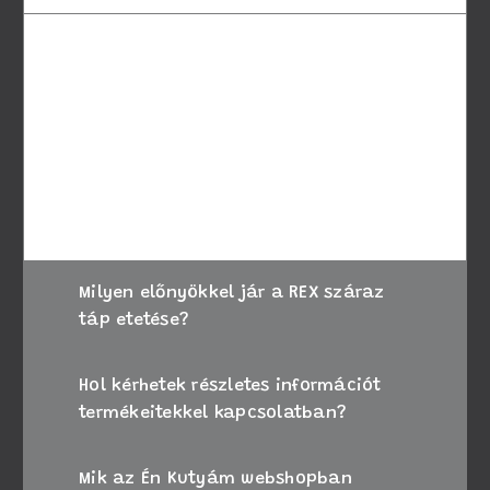
A megfelelő táp kiválasztásához vegye
figyelembe kutyája életkorát, méretét és
speciális igényeit. Amennyiben bizonytalan,
kérje állatorvosa tanácsát, vagy forduljon
ügyfélszolgálatunkhoz segítségért.
Milyen előnyökkel jár a REX száraz
táp etetése?
Hol kérhetek részletes információt
termékeitekkel kapcsolatban?
Mik az Én Kutyám webshopban