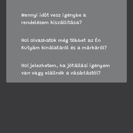
Mennyi időt vesz igénybe a
rendelésem kiszállítása?
Hol olvashatok még többet az Én
Kutyám kínálatáról és a márkáról?
Hol jelezhetem, ha jótállási igényem
van vagy elállnék a vásárlástól?