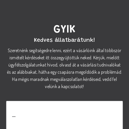
GYIK
Kedves állatbarátunk!
Szeretnénk segítségedre lenni, ezért a vásárlóink által többször
ismételt kérdéseket itt összegyűjtöttük neked. Kérjük, mielőtt
ügyfélszolgálatunkat hívod, olvasd át a vásárlási tudnivalókat
és az alábbiakat, hátha egy csapásra megoldódik a problémád.
Ha mégis maradnak megválaszolatlan kérdéseid, vedd fel
velünk a kapcsolatot!
Hogyan válasszam ki a megfelelő
REX száraz tápot a kutyám
számára?