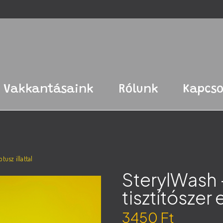
Vakkantásaink
Rólunk
Kapcso
tusz illattal
SterylWash 
tisztítószer 
3450
Ft