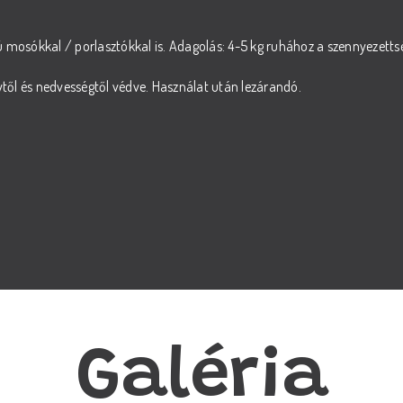
 mosókkal / porlasztókkal is. Adagolás: 4-5 kg ruhához a szennyezett
ytől és nedvességtől védve. Használat után lezárandó.
Galéria