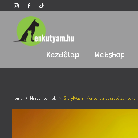
Kezdőlap
Webshop
Home
Minden termék
SterylWash – Koncentrált tisztítószer eukalip