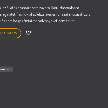
s, az állatok számára sem zavaró illatú. Használható
galátét, fáslik, kiállatfelszerelés és ruházat mosásához is.
és nem hagy kémiai maradványokat, sem foltot.
hoz adom
nionbio