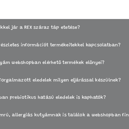
nytalan, kérje állatorvosa tanácsát, vagy forduljon ügyfélszolgálatunk
kkel jár a REX száraz táp etetése?
 részletes információt termékeitekkel kapcsolatban?
tyám webshopban elérhető termékek előnyei?
 forgalmazott eledelek milyen eljárással készülnek?
an prebiotikus hatású eledelek is kaphatók?
mrú, allergiás kutyámnak is találok a webshopban f