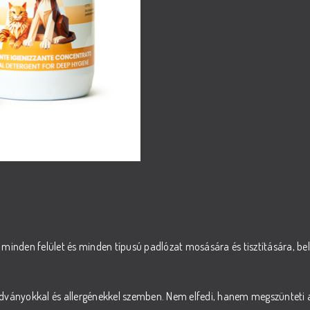
minden felület és minden típusú padlózat mosására és tisztítására, bel
dványokkal és allergénekkel szemben. Nem elfedi, hanem megszünteti a k