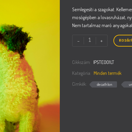
Semlegesíti a szagokat. Kelleme
mosógépben a lovasruházat, nyere
Nem tartalmaz maró anyagokat 
SterylWash
-
+
Kosár
-
Koncentrált
Cikkszám:
IPSTE001LT
tisztítószer
eukaliptusz
Kategória:
Minden termék
illattal
Címkék:
decathlon
u
mennyiség