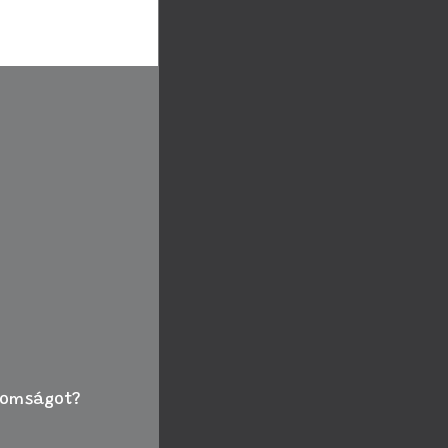
hoz segítségért.
inomságot?