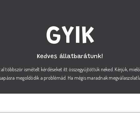
GYIK
Kedves állatbarátunk!
tal többször ismételt kérdéseket itt összegyűjtöttük neked. Kérjük, miel
csapásra megoldódik a problémád. Ha mégis maradnak megválaszolatlan
sszam ki a megfelelő REX száraz tápot a kutyám sz
áp kiválasztásához vegye figyelembe kutyája életkorát, méretét és speci