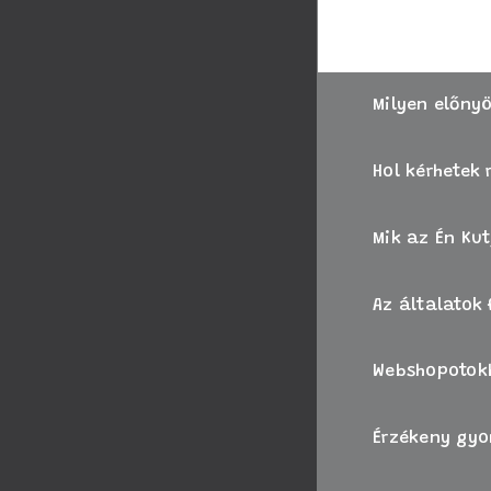
Amennyiben bizo
Milyen előnyö
Hol kérhetek
Mik az Én Ku
Az általatok
Webshopotokb
Érzékeny gyo