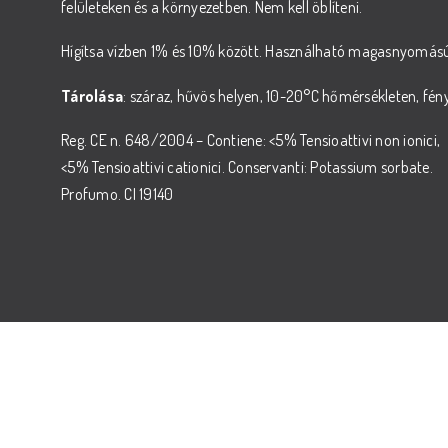
felületeken és a környezetben. Nem kell öblíteni.
Hígítsa vízben 1% és 10% között. Használható magasnyomású
Tárolása
: száraz, hűvös helyen, 10-20°C hőmérsékleten, fén
Reg. CE n. 648/2004 – Contiene: <5% Tensioattivi non ionici,
<5% Tensioattivi cationici. Conservanti: Potassium sorbate.
Profumo. CI 19140