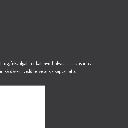
őtt ügyfélszolgálatunkat hívod, olvasd át a vásárlási
 kérdéseid, vedd fel velünk a kapcsolatot!
ámára?
ális igényeit.