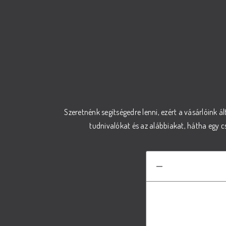
Szeretnénk segítségedre lenni, ezért a vásárlóink ál
tudnivalókat és az alábbiakat, hátha egy 
Hogyan vála
A megfelelő t