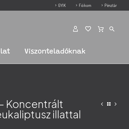
GYIK
Fiókom
Pénztár
lat
Viszonteladóknak
– Koncentrált
eukaliptusz illattal