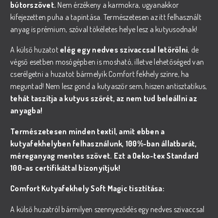
bútorszövet.
Nem érzékeny a karmokra, ugyanakkor
kifejezetten puha a tapintása. Természetesen az itt felhasznált
anyag is prémium, szóval tökéletes helye lesz a kutyusodnak!
A külső huzatot
elég egy nedves szivaccsal letörölni
, de
végső esetben mosógépben is mosható, illetve lehetőséged van
cserélgetni a huzatot bármelyik Comfort fekhely színre, ha
meguntad! Nem lesz gond a kutyaszőr sem, hiszen antisztatikus,
tehát taszítja a kutyus szőrét, az nem tud beleállni az
anyagba!
Természetesen minden textil, amit ebben a
kutyafekhelyben felhasználunk, 100%-ban állatbarát,
méreganyag mentes szövet. Ezt a Oeko-tex Standard
100-as certifikáttal bizonyítjuk!
Comfort Kutyafekhely Soft Magic tisztítása:
A külső huzatról bármilyen szennyeződés egy nedves szivaccsal