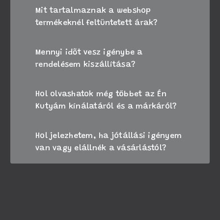
Mit tartalmaznak a webshop
termékeknél feltüntetett árak?
Mennyi időt vesz igénybe a
rendelésem kiszállítása?
Hol olvashatok még többet az Én
Kutyám kínálatáról és a márkáról?
Hol jelezhetem, ha jótállási igényem
van vagy elállnék a vásárlástól?