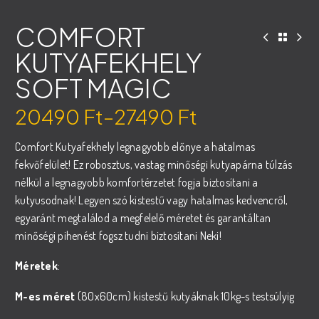
COMFORT
KUTYAFEKHELY
SOFT MAGIC
20490
Ft
–
27490
Ft
Ártartomány:
Comfort Kutyafekhely legnagyobb előnye a hatalmas
20490 Ft
fekvőfelület! Ez robosztus, vastag minőségi kutyapárna túlzás
-
nélkül a legnagyobb komfortérzetet fogja biztosítani a
27490 Ft
kutyusodnak! Legyen szó kistestű vagy hatalmas kedvencről,
egyaránt megtalálod a megfelelő méretet és garantáltan
minőségi pihenést fogsz tudni biztosítani Neki!
Méretek
:
M-es méret
(80x60cm) kistestű kutyáknak 10kg-s testsúlyig