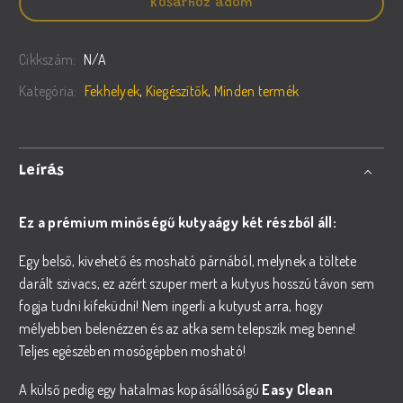
MAGIC
Kosárhoz adom
mennyiség
Cikkszám:
N/A
Kategória:
Fekhelyek
,
Kiegészítők
,
Minden termék
Leírás
Ez a prémium minőségű kutyaágy két részből áll:
Egy belső, kivehető és mosható párnából, melynek a töltete
darált szivacs, ez azért szuper mert a kutyus hosszú távon sem
fogja tudni kifeküdni! Nem ingerli a kutyust arra, hogy
mélyebben belenézzen és az atka sem telepszik meg benne!
Teljes egészében mosógépben mosható!
A külső pedig egy hatalmas kopásállóságú
Easy Clean