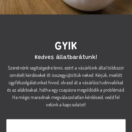
GYIK
Kedves állatbarátunk!
Szeretnénk segítségedre lenni, ezért a vásárlóink által többször
ismételt kérdéseket itt összegyűjtöttük neked. Kérjük, mielőtt
ügyfélszolgálatunkat hívod, olvasd át a vásárlási tudnivalókat
és az alábbiakat, hátha egy csapásra megoldódik a problémád.
Ha mégis maradnak megválaszolatlan kérdéseid, vedd fel
velünk a kapcsolatot!
Hogyan válasszam ki a megfelelő