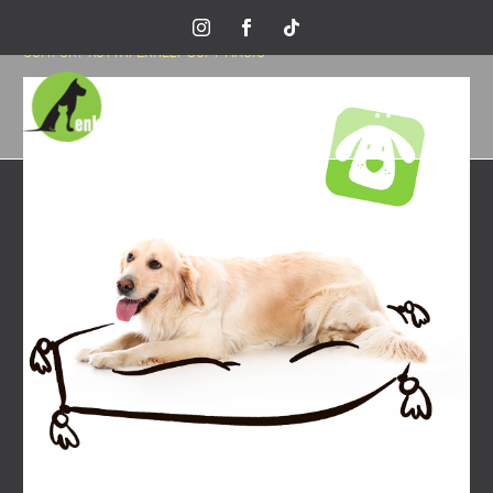
Home
Minden termék
Kiegészítők
Fekhelyek
COMFORT KUTYAFEKHELY SOFT MAGIC