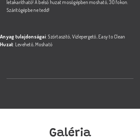
letakarítható! A belső huzat mosógépben mosható, 30 fokon.
Szárítógépbe ne tedd!
Anyag tulajdonságai
: Szőrtaszító, Vízlepergető, Easy to Clean
Huzat
: Levehető, Mosható
Galéria