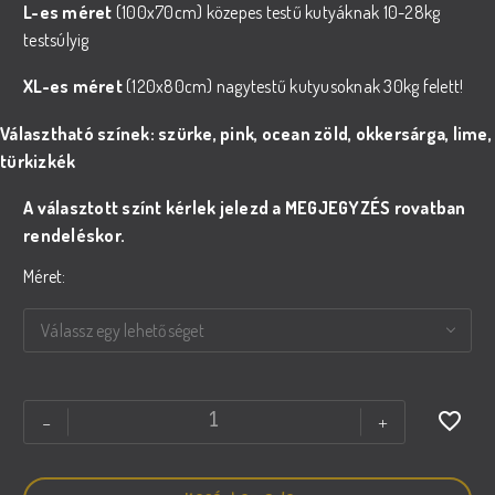
L-es méret
(100x70cm) közepes testű kutyáknak 10-28kg
testsúlyig
XL-es méret
(120x80cm) nagytestű kutyusoknak 30kg felett!
Választható színek: szürke, pink, ocean zöld, okkersárga, lime,
türkizkék
A választott színt kérlek jelezd a MEGJEGYZÉS rovatban
rendeléskor.
Méret
Válassz egy lehetőséget
COMFORT
-
+
KUTYAFEKHELY
SOFT