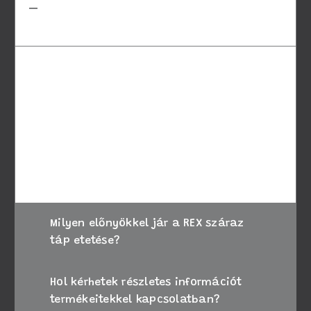
REX száraz tápot a kutyám
számára?
A megfelelő táp kiválasztásához vegye
figyelembe kutyája életkorát, méretét és
speciális igényeit. Amennyiben bizonytalan,
kérje állatorvosa tanácsát, vagy forduljon
ügyfélszolgálatunkhoz segítségért.
Milyen előnyökkel jár a REX száraz
táp etetése?
Hol kérhetek részletes információt
termékeitekkel kapcsolatban?