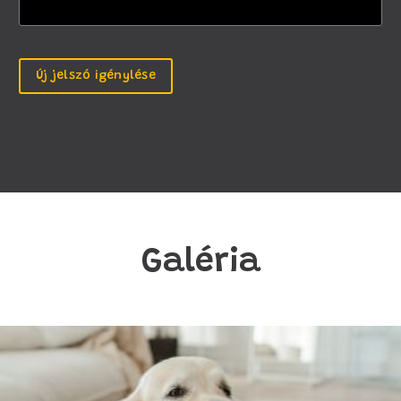
Új jelszó igénylése
Galéria