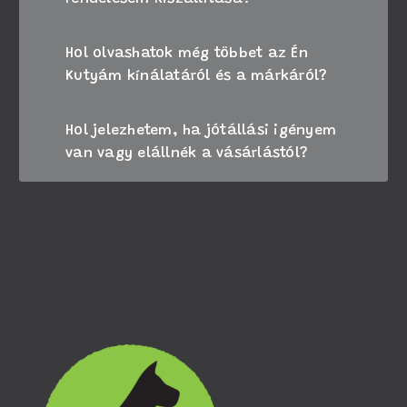
Hol olvashatok még többet az Én
Kutyám kínálatáról és a márkáról?
Hol jelezhetem, ha jótállási igényem
van vagy elállnék a vásárlástól?