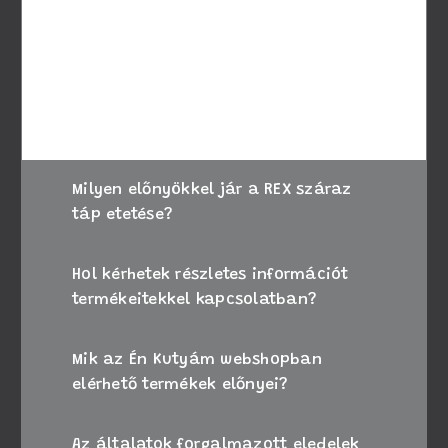
figyelembe kutyája életkorát, méretét és
speciális igényeit. Amennyiben bizonytalan,
kérje állatorvosa tanácsát, vagy forduljon
ügyfélszolgálatunkhoz segítségért.
Milyen előnyökkel jár a REX száraz
táp etetése?
Hol kérhetek részletes információt
termékeitekkel kapcsolatban?
Mik az Én Kutyám webshopban
elérhető termékek előnyei?
Az általatok forgalmazott eledelek