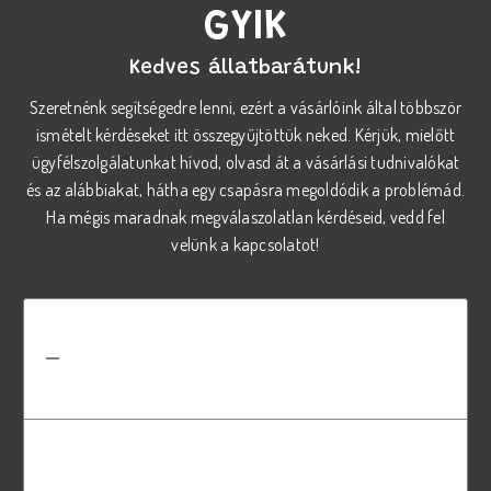
GYIK
Kedves állatbarátunk!
Szeretnénk segítségedre lenni, ezért a vásárlóink által többször
ismételt kérdéseket itt összegyűjtöttük neked. Kérjük, mielőtt
ügyfélszolgálatunkat hívod, olvasd át a vásárlási tudnivalókat
és az alábbiakat, hátha egy csapásra megoldódik a problémád.
Ha mégis maradnak megválaszolatlan kérdéseid, vedd fel
velünk a kapcsolatot!
Hogyan válasszam ki a megfelelő
REX száraz tápot a kutyám
számára?
A megfelelő táp kiválasztásához vegye